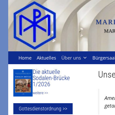
Zum
Inhalt
springen
MAR
MAR
Home
Aktuelles
Über uns
Bürgersaa
Die aktuelle
Unse
Sodalen-Brücke
1/2026
weitere >>
Amen
geta
Gottesdienstordnung >>