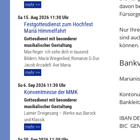
mehr >>
davon be
Fürsorge
Sa
15. Aug
2026 11:30 Uhr
Festgottesdienst zum Hochfest
Nur Ihre
Mariä Himmelfahrt
sind auc
Gottesdienst mit besonderer
können. 
musikalischer Gestaltung
Max Reger: Ich sehe dich in tausend
Bildern; Mariä Wiegenlied; Romanze G-Dur.
Bankv
Jacob Arcadelt: Ave Maria.
mehr >>
Mariani
So
6. Sep
2026 11:30 Uhr
Konventmesse der MMK
Konton
Gottesdienst mit besonderer
Banklei
musikalischer Gestaltung
Laimer Dreigesang – Werke aus Barock
IBAN DE
und Klassik
BIC GE
mehr >>
So
20. Sep
2026 11:30 Uhr