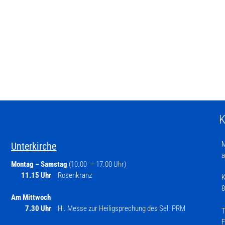
K
M
Unterkirche
a
Montag – Samstag
(10.00 – 17.00 Uhr)
11.15 Uhr
Rosenkranz
K
8
Am Mittwoch
7.30 Uhr
Hl. Messe zur Heiligsprechung des Sel. PRM
T
F