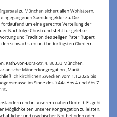
gersaal zu München sichert allen Wohltätern,
 eingegangenen Spendengelder zu. Die
 fortlaufend um eine gerechte Verteilung der
der Nachfolge Christi und steht für gelebte
wortung und Tradition des seligen Pater Rupert
, den schwächsten und bedürftigsten Gliedern
, Kath.-von-Bora-Str. 4, 80333 München,
rianische Männerkongregation „Mariä
ließlich kirchlichen Zwecken vom 1.1.2025 bis
mögensmasse im Sinne des § 44a Abs.4 und Abs.7
nnt.
ionsländern und in unserem nahen Umfeld. Es geht
r Möglichkeiten unserer Kongregation zu leisten.
tschaftlicher und psychischer Not befinden oder