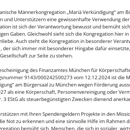
ianische Männerkongregation „Mariä Verkündigung“ am Bür
n und Unterstützern eine gewissenhafte Verwendung der
tion ist sich der Verantwortung bewusst und bemüht sich
gen Gaben. Gleichwohl sieht sich die Kongregation hier in 
liebe. Auch steht die Kongregation in besonderer Verant
, der sich immer mit besonderer Hingabe dafür einsetzte
Gesellschaft zur Seite zu stehen.
escheinigung des Finanzamtes München für Körperschaften
snummer 9143/000242500273 vom 12.12.2024 ist die Ma
igung“ am Bürgersaal zu München wegen Förderung aussch
027 als eine Körperschaft, Personenvereinigung oder Ver
r. 3 EStG als steuerbegünstigten Zwecken dienend anerka
rstützen mit Ihren Spendengeldern Projekte in den Miss
ie Not zu erkennen und eine sinnvolle Hilfe im Rahmen de
regation bemüht sich, Menschen, die sich in sozialer, wir