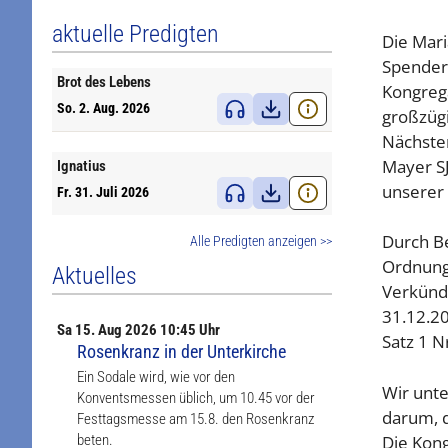
aktuelle Predigten
Die Mar
Spender
Brot des Lebens
Kongrega
So. 2. Aug. 2026
großzügi
Nächsten
Mayer SJ
Ignatius
unserer 
Fr. 31. Juli 2026
Durch B
Alle Predigten anzeigen >>
Ordnung
Aktuelles
Verkünd
31.12.2
Sa
15. Aug
2026 10:45 Uhr
Satz 1 N
Rosenkranz in der Unterkirche
Ein Sodale wird, wie vor den
Wir unte
Konventsmessen üblich, um 10.45 vor der
darum, d
Festtagsmesse am 15.8. den Rosenkranz
Die Kong
beten.