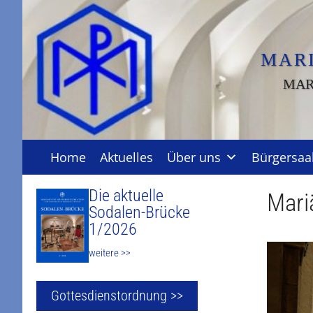
Zum
Inhalt
springen
MAR
MAR
Home
Aktuelles
Über uns
Bürgersaa
Die aktuelle
Mari
Sodalen-Brücke
1/2026
weitere >>
Gottesdienstordnung >>