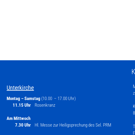
K
M
Unterkirche
z
Montag – Samstag
(10.00 – 17.00 Uhr)
11.15 Uhr
Rosenkranz
K
8
Am Mittwoch
7.30 Uhr
Hl. Messe zur Heiligsprechung des Sel. PRM
T
F