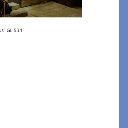
us“ GL 534