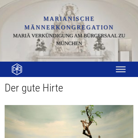
Zum
Inhalt
springen
MARIANISCHE
MÄNNERKONGREGATION
MARIÄ VERKÜNDIGUNG AM BÜRGERSAAL ZU
MÜNCHEN
Der gute Hirte