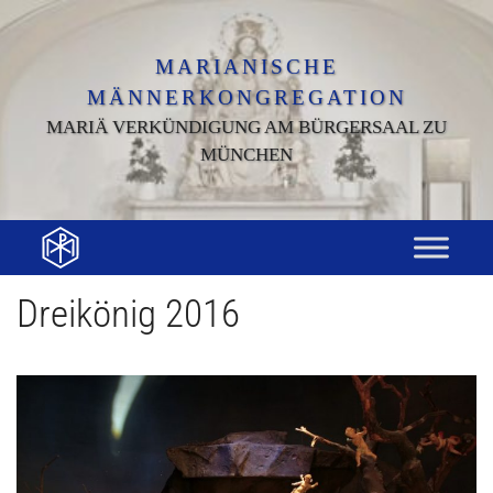
Zum
Inhalt
springen
MARIANISCHE
MÄNNERKONGREGATION
MARIÄ VERKÜNDIGUNG AM BÜRGERSAAL ZU
MÜNCHEN
Dreikönig 2016