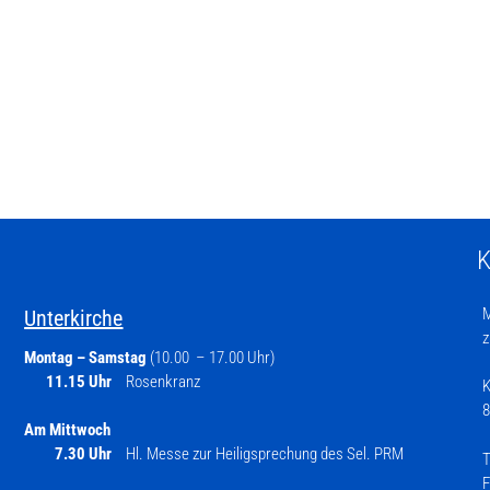
K
M
Unterkirche
z
Montag – Samstag
(10.00 – 17.00 Uhr)
11.15 Uhr
Rosenkranz
K
8
Am Mittwoch
7.30 Uhr
Hl. Messe zur Heiligsprechung des Sel. PRM
T
F