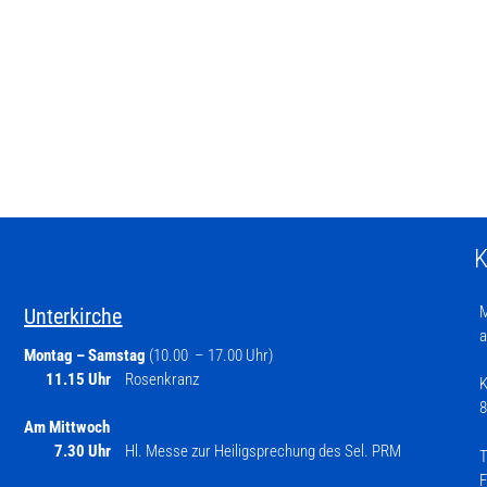
K
M
Unterkirche
a
Montag – Samstag
(10.00 – 17.00 Uhr)
11.15 Uhr
Rosenkranz
K
8
Am Mittwoch
7.30 Uhr
Hl. Messe zur Heiligsprechung des Sel. PRM
T
F