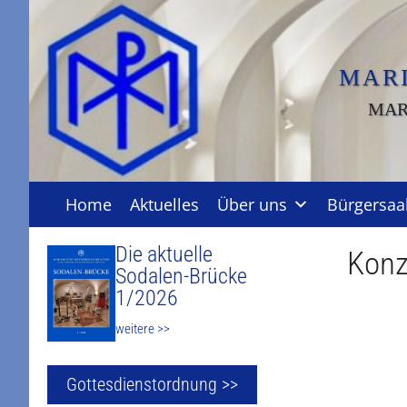
Zum
Inhalt
springen
MAR
MAR
Home
Aktuelles
Über uns
Bürgersaa
Die aktuelle
Konz
Sodalen-Brücke
1/2026
weitere >>
Gottesdienstordnung >>