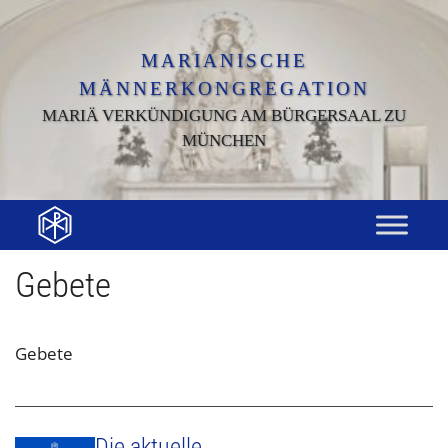
Zum
Inhalt
springen
MARIANISCHE
MÄNNERKONGREGATION
MARIÄ VERKÜNDIGUNG AM BÜRGERSAAL ZU
MÜNCHEN
Gebete
Gebete
Die aktuelle