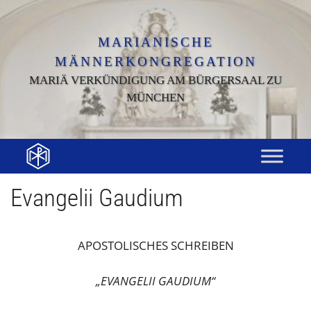
Zum
Inhalt
springen
MARIANISCHE
MÄNNERKONGREGATION
MARIÄ VERKÜNDIGUNG AM BÜRGERSAAL ZU
MÜNCHEN
Evangelii Gaudium
APOSTOLISCHES SCHREIBEN
„EVANGELII GAUDIUM“