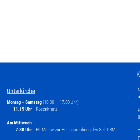
K
M
Unterkirche
a
Montag – Samstag
(10.00 – 17.00 Uhr)
11.15 Uhr
Rosenkranz
K
8
Am Mittwoch
7.30 Uhr
Hl. Messe zur Heiligsprechung des Sel. PRM
T
F