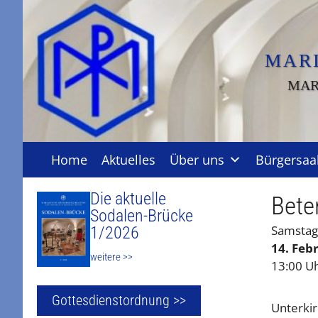
Zum
Inhalt
springen
MAR
MAR
Home
Aktuelles
Über uns
Bürgersaa
Die aktuelle
Bete
Sodalen-Brücke
Samstag
1/2026
14. Feb
weitere >>
13:00 U
Gottesdienstordnung >>
Unterki