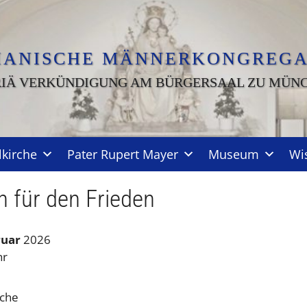
IANISCHE MÄNNERKONGREGA
IÄ VERKÜNDIGUNG AM BÜRGERSAAL ZU MÜN
lkirche
Pater Rupert Mayer
Museum
Wi
n für den Frieden
ruar
2026
hr
rche