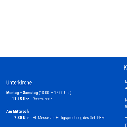
K
M
Unterkirche
a
Montag – Samstag
(10.00 – 17.00 Uhr)
11.15 Uhr
Rosenkranz
K
8
Am Mittwoch
7.30 Uhr
Hl. Messe zur Heiligsprechung des Sel. PRM
T
F