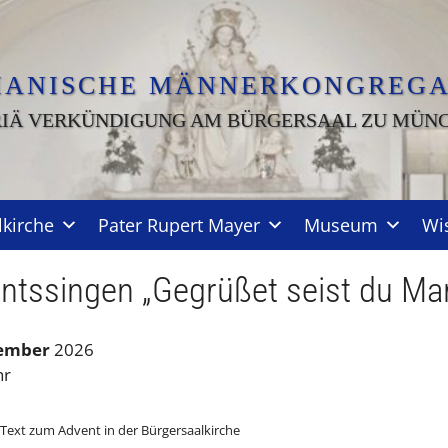
IANISCHE MÄNNERKONGREGA
IÄ VERKÜNDIGUNG AM BÜRGERSAAL ZU MÜN
lkirche
Pater Rupert Mayer
Museum
Wi
ntssingen „Gegrüßet seist du Mar
zember
2026
hr
Text zum Advent in der Bürgersaalkirche