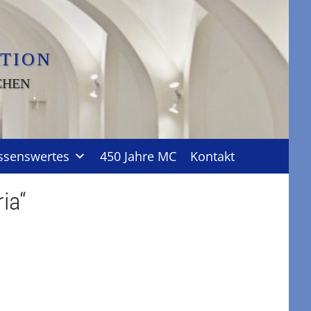
TION
CHEN
ssenswertes
450 Jahre MC
Kontakt
ia“