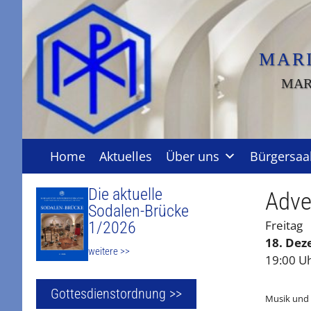
Zum
Inhalt
springen
MAR
MAR
Home
Aktuelles
Über uns
Bürgersaa
Die aktuelle
Adve
Sodalen-Brücke
Freitag
1/2026
18. De
weitere >>
19:00 U
Gottesdienstordnung >>
Musik und 